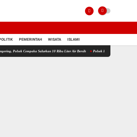
POLITIK
PEMERINTAH
WISATA
ISLAMI
Cempaka Salurkan 10 Ribu Liter Air Bersih
Polsek Banjang Pantau Jagung 4 Hektare d