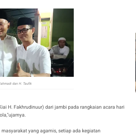
Rahmadi dan H. Taufik
ai H. Fakhrudinuur) dari jambi pada rangkaian acara hari
la,"ujarnya.
 masyarakat yang agamis, setiap ada kegiatan