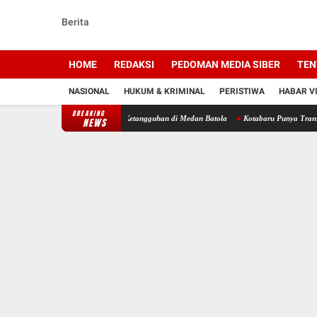
Berita
HOME
REDAKSI
PEDOMAN MEDIA SIBER
TEN
NASIONAL
HUKUM & KRIMINAL
PERISTIWA
HABAR V
BREAKING
, Ratusan Rider Adu Ketangguhan di Medan Batola
Kotabaru Punya Transportasi Publik 
NEWS