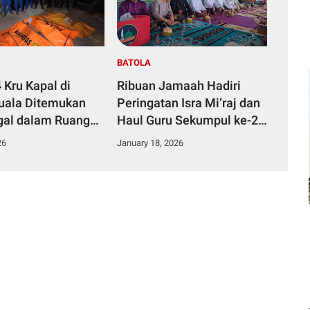
BATOLA
4 Kru Kapal di
Ribuan Jamaah Hadiri
Kuala Ditemukan
Peringatan Isra Mi’raj dan
al dalam Ruang
Haul Guru Sekumpul ke-21
Kapal
di Majelis Thoha 77
26
January 18, 2026