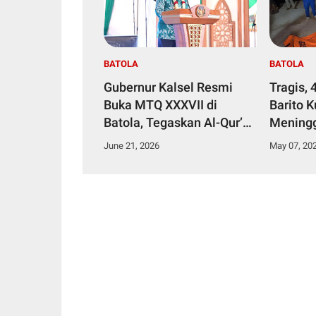
BATOLA
BATOLA
Gubernur Kalsel Resmi
Tragis, 
Buka MTQ XXXVII di
Barito 
Batola, Tegaskan Al-Qur’an
Meningg
Harus Jadi Pedoman
Sempit 
June 21, 2026
May 07, 20
Kehidupan