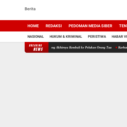
Berita
HOME
REDAKSI
PEDOMAN MEDIA SIBER
TEN
NASIONAL
HUKUM & KRIMINAL
PERISTIWA
HABAR V
BREAKING
 yang Dilaporkan Hilang Akhirnya Kembali ke Pelukan Orang Tua
Karhutla Cempaka Bikin
NEWS