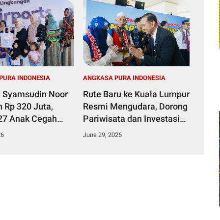
PURA INDONESIA
ANGKASA PURA INDONESIA
 Syamsudin Noor
Rute Baru ke Kuala Lumpur
n Rp 320 Juta,
Resmi Mengudara, Dorong
27 Anak Cegah
Pariwisata dan Investasi
g hingga Renovasi
Kalimantan Selatan
26
June 29, 2026
Warga