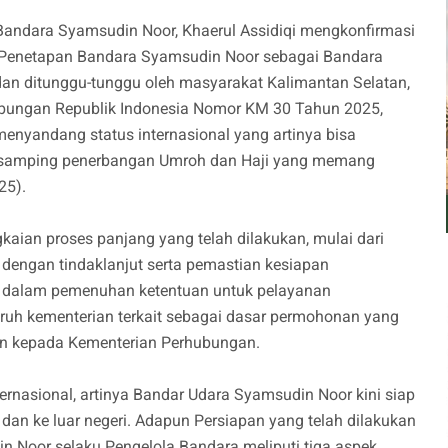
andara Syamsudin Noor, Khaerul Assidiqi mengkonfirmasi
 “Penetapan Bandara Syamsudin Noor sebagai Bandara
dan ditunggu-tunggu oleh masyarakat Kalimantan Selatan,
bungan Republik Indonesia Nomor KM 30 Tahun 2025,
menyandang status internasional yang artinya bisa
 disamping penerbangan Umroh dan Haji yang memang
25).
gkaian proses panjang yang telah dilakukan, mulai dari
 dengan tindaklanjut serta pemastian kesiapan
ra dalam pemenuhan ketentuan untuk pelayanan
uruh kementerian terkait sebagai dasar permohonan yang
an kepada Kementerian Perhubungan.
ernasional, artinya Bandar Udara Syamsudin Noor kini siap
an ke luar negeri. Adapun Persiapan yang telah dilakukan
 Noor selaku Pengelola Bandara meliputi tiga aspek