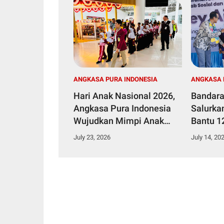
ANGKASA PURA INDONESIA
ANGKASA 
Hari Anak Nasional 2026,
Bandara
Angkasa Pura Indonesia
Salurka
Wujudkan Mimpi Anak
Bantu 1
Lewat Program Airports
Stuntin
July 23, 2026
July 14, 20
Kids EduCare
Rumah 