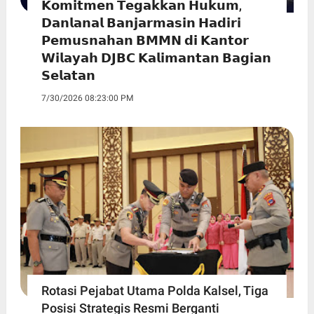
𝗞𝗼𝗺𝗶𝘁𝗺𝗲𝗻 𝗧𝗲𝗴𝗮𝗸𝗸𝗮𝗻 𝗛𝘂𝗸𝘂𝗺,
𝗗𝗮𝗻𝗹𝗮𝗻𝗮𝗹 𝗕𝗮𝗻𝗷𝗮𝗿𝗺𝗮𝘀𝗶𝗻 𝗛𝗮𝗱𝗶𝗿𝗶
𝗣𝗲𝗺𝘂𝘀𝗻𝗮𝗵𝗮𝗻 𝗕𝗠𝗠𝗡 𝗱𝗶 𝗞𝗮𝗻𝘁𝗼𝗿
𝗪𝗶𝗹𝗮𝘆𝗮𝗵 𝗗𝗝𝗕𝗖 𝗞𝗮𝗹𝗶𝗺𝗮𝗻𝘁𝗮𝗻 𝗕𝗮𝗴𝗶𝗮𝗻
𝗦𝗲𝗹𝗮𝘁𝗮𝗻
7/30/2026 08:23:00 PM
Rotasi Pejabat Utama Polda Kalsel, Tiga
Posisi Strategis Resmi Berganti