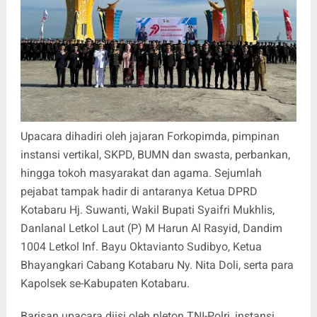
Upacara dihadiri oleh jajaran Forkopimda, pimpinan
instansi vertikal, SKPD, BUMN dan swasta, perbankan,
hingga tokoh masyarakat dan agama. Sejumlah
pejabat tampak hadir di antaranya Ketua DPRD
Kotabaru Hj. Suwanti, Wakil Bupati Syaifri Mukhlis,
Danlanal Letkol Laut (P) M Harun Al Rasyid, Dandim
1004 Letkol Inf. Bayu Oktavianto Sudibyo, Ketua
Bhayangkari Cabang Kotabaru Ny. Nita Doli, serta para
Kapolsek se-Kabupaten Kotabaru.
Barisan upacara diisi oleh pleton TNI-Polri, instansi