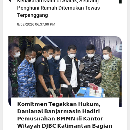
Kebakaran Maut di Alalak, Seorang
Penghuni Rumah Ditemukan Tewas
Terpanggang
8/02/2026 06:37:00 PM
𝗞𝗼𝗺𝗶𝘁𝗺𝗲𝗻 𝗧𝗲𝗴𝗮𝗸𝗸𝗮𝗻 𝗛𝘂𝗸𝘂𝗺,
𝗗𝗮𝗻𝗹𝗮𝗻𝗮𝗹 𝗕𝗮𝗻𝗷𝗮𝗿𝗺𝗮𝘀𝗶𝗻 𝗛𝗮𝗱𝗶𝗿𝗶
𝗣𝗲𝗺𝘂𝘀𝗻𝗮𝗵𝗮𝗻 𝗕𝗠𝗠𝗡 𝗱𝗶 𝗞𝗮𝗻𝘁𝗼𝗿
𝗪𝗶𝗹𝗮𝘆𝗮𝗵 𝗗𝗝𝗕𝗖 𝗞𝗮𝗹𝗶𝗺𝗮𝗻𝘁𝗮𝗻 𝗕𝗮𝗴𝗶𝗮𝗻