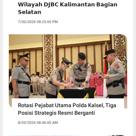
𝗪𝗶𝗹𝗮𝘆𝗮𝗵 𝗗𝗝𝗕𝗖 𝗞𝗮𝗹𝗶𝗺𝗮𝗻𝘁𝗮𝗻 𝗕𝗮𝗴𝗶𝗮𝗻
𝗦𝗲𝗹𝗮𝘁𝗮𝗻
7/30/2026 08:23:00 PM
Rotasi Pejabat Utama Polda Kalsel, Tiga
Posisi Strategis Resmi Berganti
8/03/2026 08:46:00 AM