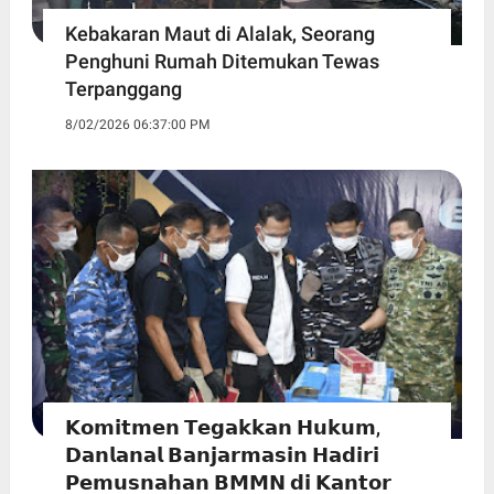
Kebakaran Maut di Alalak, Seorang
Penghuni Rumah Ditemukan Tewas
Terpanggang
8/02/2026 06:37:00 PM
𝗞𝗼𝗺𝗶𝘁𝗺𝗲𝗻 𝗧𝗲𝗴𝗮𝗸𝗸𝗮𝗻 𝗛𝘂𝗸𝘂𝗺,
𝗗𝗮𝗻𝗹𝗮𝗻𝗮𝗹 𝗕𝗮𝗻𝗷𝗮𝗿𝗺𝗮𝘀𝗶𝗻 𝗛𝗮𝗱𝗶𝗿𝗶
𝗣𝗲𝗺𝘂𝘀𝗻𝗮𝗵𝗮𝗻 𝗕𝗠𝗠𝗡 𝗱𝗶 𝗞𝗮𝗻𝘁𝗼𝗿