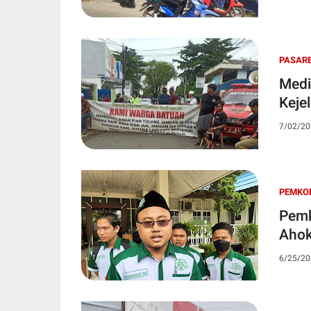
PASAR
Medi
Keje
7/02/20
PEMKO
Pemk
Ahok
6/25/20