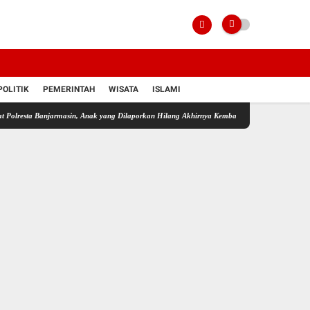
POLITIK
PEMERINTAH
WISATA
ISLAMI
jarmasin, Anak yang Dilaporkan Hilang Akhirnya Kembali ke Pelukan Orang Tua
Karhutl