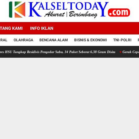
TANG KAMI
INFO IKLAN
IRAL
OLAHRAGA
BENCANA ALAM
BISNIS & EKONOMI
TNI-POLRI
p Residivis Pengedar Sabu, 34 Paket Seberat 6,38 Gram Disita
Gerak Cepat Polresta Ban