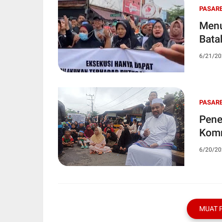
PASAR
Menu
Bata
6/21/20
PASAR
Pene
Kom
6/20/20
MUAT 