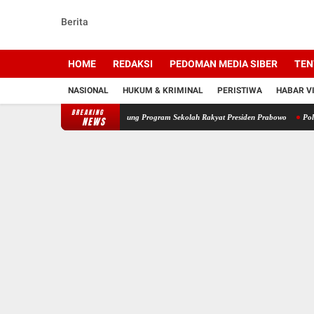
Berita
HOME
REDAKSI
PEDOMAN MEDIA SIBER
TEN
NASIONAL
HUKUM & KRIMINAL
PERISTIWA
HABAR V
BREAKING
 Bakti di Kalsel, Dukung Program Sekolah Rakyat Presiden Prabowo
Polres HSU Tangka
NEWS